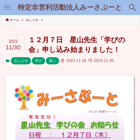
特定非営利活動法人みーさぷーと
ホーム
おしらせ
１２月７日 星山先生「学びの
2023
11/30
会」申し込み始まりました！
2023-11-19
2023-11-30
おしらせ
学び
集い