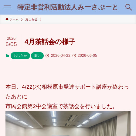
特定非営利活動法人みーさぷーと
ホーム
おしらせ
2026
4月茶話会の様子
6/05
2026-04-22
2026-06-05
おしらせ
集い
本日、4/22(水)相模原市発達サポート講座が終わっ
たあとに
市民会館第2中会議室で茶話会を行いました。