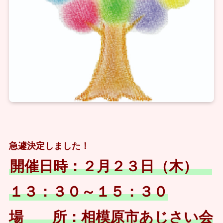
急遽決定しました！
開催日時：２月２３日（木）
１３：３０～１５：３０
場 所：相模原市あじさい会