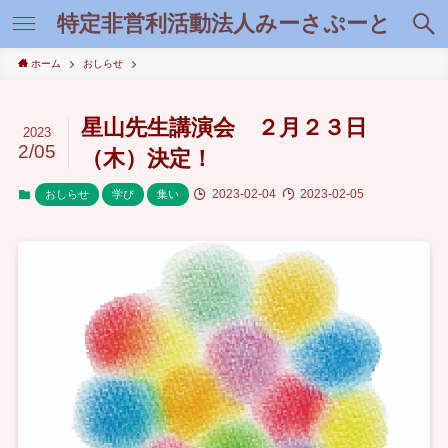
特定非営利活動法人みーさぷーと
ホーム
おしらせ
星山先生講演会 ２月２３日
2023
2/05
（木）決定！
2023-02-04
2023-02-05
おしらせ
学び
集い