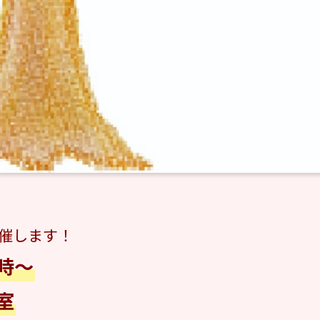
催します！
時～
室