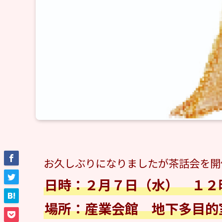
お久しぶりになりましたが茶話会を開
日時：２月７日（水） １２
場所：産業会館 地下多目的