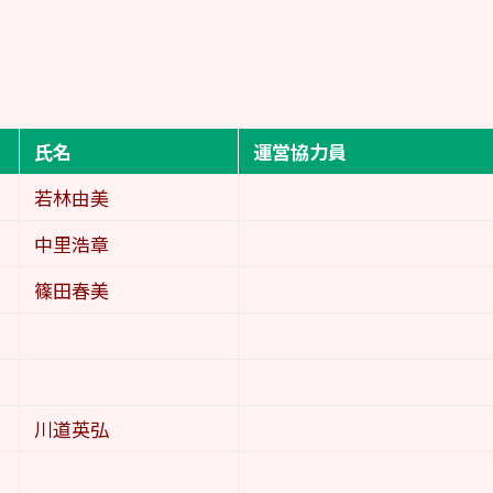
氏名
運営協力員
若林由美
中里浩章
篠田春美
川道英弘