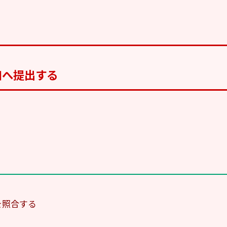
口へ提出する
を照合する