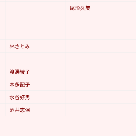
尾形久美
林さとみ
渡邊綾子
本多記子
水谷好男
酒井志保