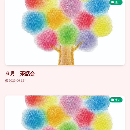
集い
６月 茶話会
2025-06-12
集い